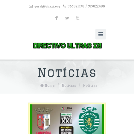
geral@duxxi.org
965021330 / 915022408
F
L
X
Notícias
Home
/
Notícias
/
Notícias