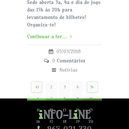
Sede aberta 3a, 4a e dia de jogo
das 15h às 20h para
levantamento de bilhetes!
Organiza-te!
Continuar a ler...
05/03/2018
0
Comentários
Notícias
1
2
3
4
5
6
7
8
9
10
11
12
13
14
15
NFO-L
NE
16
17
18
19
20