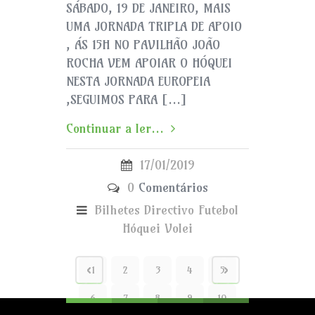
SÁBADO, 19 DE JANEIRO, MAIS
UMA JORNADA TRIPLA DE APOIO
, ÁS 15H NO PAVILHÃO JOÃO
ROCHA VEM APOIAR O HÓQUEI
NESTA JORNADA EUROPEIA
,SEGUIMOS PARA […]
Continuar a ler...
17/01/2019
0
Comentários
Bilhetes
Directivo
Futebol
Hóquei
Volei
1
2
3
4
5
6
7
8
9
10