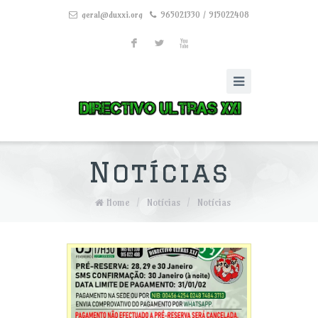
geral@duxxi.org
965021330 / 915022408
F
L
X
Notícias
Home
/
Notícias
/
Notícias