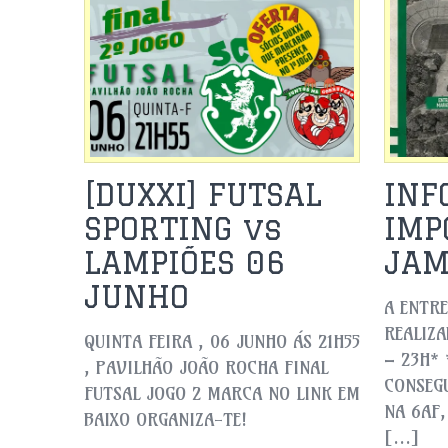
[DUXXI] FUTSAL
INF
SPORTING vs
IMP
LAMPIÕES 06
JAM
JUNHO
A ENTRE
REALIZA
QUINTA FEIRA , 06 JUNHO ÁS 21H55
– 23H*
, PAVILHÃO JOÃO ROCHA FINAL
CONSEGU
FUTSAL JOGO 2 MARCA NO LINK EM
NA 6AF
BAIXO ORGANIZA-TE!
[…]