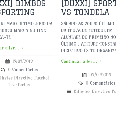
XXI] BIMBOS
[DUXXI] SPOR
SPORTING
VS TONDELA
 18 MAIO ÚLTIMO JOGO DA
SÁBADO ÀS 20H30 ÚLTIMO
 18H30 MARCA NO LINK
DA ÉPOCA DE FUTEBOL EM
A-TE !
ALVALADE DO PRIMEIRO AO
ÚLTIMO , ATITUDE CONSTA
r a ler...
DIRECTIVO ÉS TU ORGANIZ
15/05/2019
Continuar a ler...
0
Comentários
09/05/2019
ilhetes
Directivo
Futebol
0
Comentários
Trasfertas
Bilhetes
Directivo
F