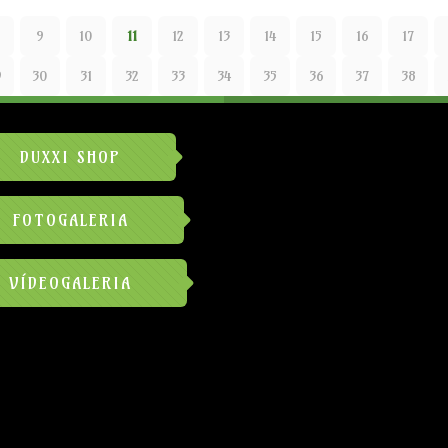
9
10
11
12
13
14
15
16
17
9
30
31
32
33
34
35
36
37
38
DUXXI SHOP
FOTOGALERIA
VÍDEOGALERIA