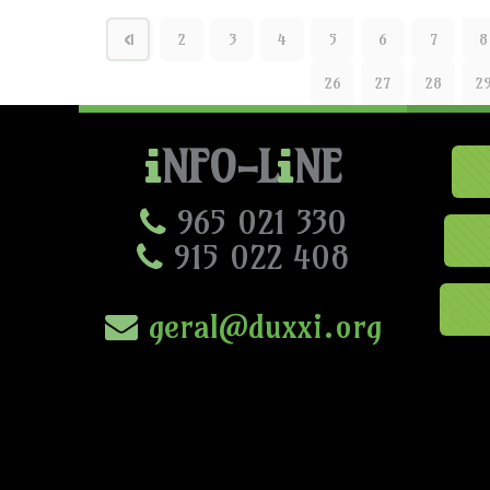
1
2
3
4
5
6
7
8
26
27
28
2
NFO-L
NE
965 021 330
915 022 408
geral@duxxi.org