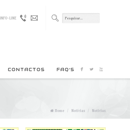
965021330
geral@duxxi.org
INFO-LINE
/
915022408
CONTACTOS
FAQ’S
F
L
X
Home
/
Notícias
/
Notícias