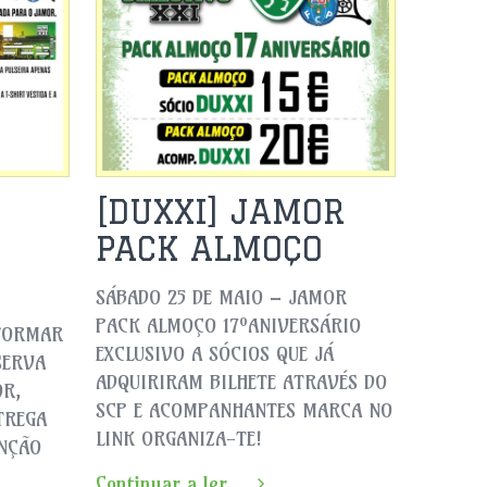
[DUXXI] JAMOR
PACK ALMOÇO
SÁBADO 25 DE MAIO – JAMOR
PACK ALMOÇO 17ºANIVERSÁRIO
NFORMAR
EXCLUSIVO A SÓCIOS QUE JÁ
SERVA
ADQUIRIRAM BILHETE ATRAVÉS DO
OR,
SCP E ACOMPANHANTES MARCA NO
TREGA
LINK ORGANIZA-TE!
ENÇÃO
Continuar a ler...