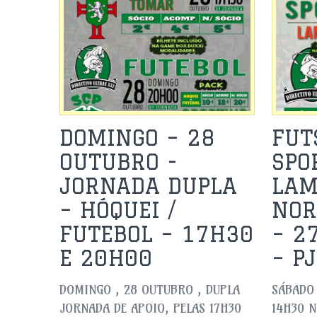
DOMINGO – 28
FUT
OUTUBRO -
SPO
JORNADA DUPLA
LAM
– HÓQUEI /
NOR
FUTEBOL – 17H30
– 2
E 20H00
– P
DOMINGO , 28 OUTUBRO , DUPLA
SÁBADO 
JORNADA DE APOIO, PELAS 17H30
14H30 N