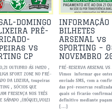
SAL-DOMINGO
INFORMAÇÃO 
LIXEIRA PRÉ-
BILHETES
RICADO-
ARSENAL vs
peiras vs
SPORTING – 0
RTING CP
NOVEMBRO 2
,21 OUTUBRO ÁS 14H20 ,
PRÉ-RESERVA ARSENAL VS
LIGA SPORT ZONE NO PRÉ-
Vimos informar que onte
DO DA LIXEIRA, toupeiras
enviado SMS, com a confi
TING , SÓCIOS QUE
das pré-reservas realizada
AM PRESENÇA NOS TRÊS
quais só ficarão confirma
E SÁBADO ,(HÓQUEI,VOLEI
definitivo mediante paga
[…]