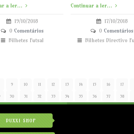
r a ler...
Continuar a ler...
19/10/2018
17/10/2018
0
Comentários
0
Comentários
Bilhetes
Futsal
Bilhetes
Directivo
F
9
10
11
12
13
14
15
16
17
9
30
31
32
33
34
35
36
37
38
DUXXI SHOP