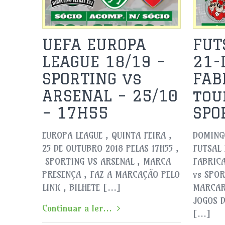
UEFA EUROPA
FUT
LEAGUE 18/19 –
21-
SPORTING vs
FAB
ARSENAL – 25/10
tou
– 17H55
SPO
EUROPA LEAGUE , QUINTA FEIRA ,
DOMINGO
25 DE OUTUBRO 2018 PELAS 17H55 ,
FUTSAL 
SPORTING VS ARSENAL , MARCA
FABRICA
PRESENÇA , FAZ A MARCAÇÃO PELO
vs SPOR
LINK , BILHETE […]
MARCAR
JOGOS D
Continuar a ler...
[…]