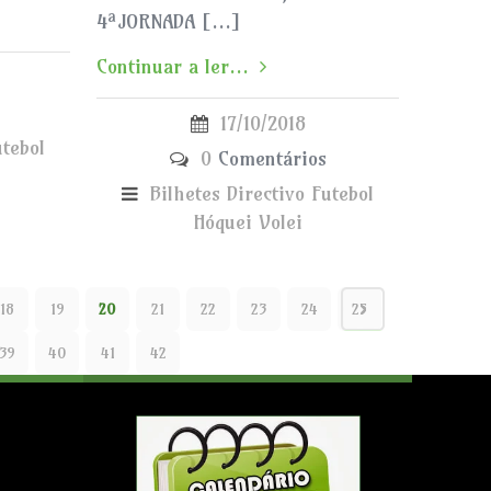
4ªJORNADA […]
Continuar a ler...
17/10/2018
utebol
0
Comentários
Bilhetes
Directivo
Futebol
Hóquei
Volei
18
19
20
21
22
23
24
25
39
40
41
42