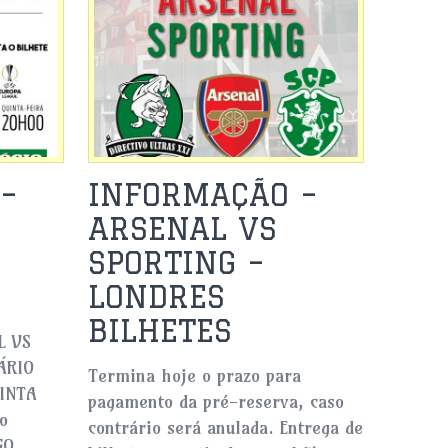
–
INFORMAÇÃO –
ARSENAL VS
SPORTING –
LONDRES
BILHETES
L VS
ÁRIO
Termina hoje o prazo para
UINTA
pagamento da pré-reserva, caso
o
contrário será anulada. Entrega de
GO