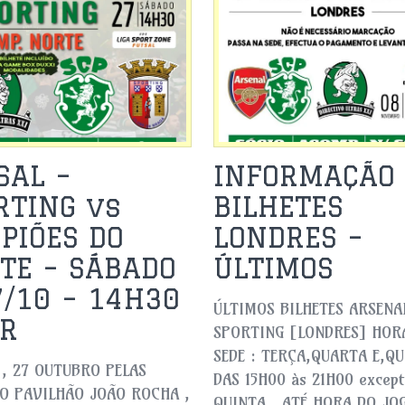
SAL –
INFORMAÇÃO 
RTING vs
BILHETES
PIÕES DO
LONDRES –
TE – SÁBADO
ÚLTIMOS
7/10 – 14H30
ÚLTIMOS BILHETES ARSENA
JR
SPORTING [LONDRES] HOR
SEDE : TERÇA,QUARTA E,Q
, 27 OUTUBRO PELAS
DAS 15H00 às 21H00 except
O PAVILHÃO JOÃO ROCHA ,
QUINTA , ATÉ HORA DO JO