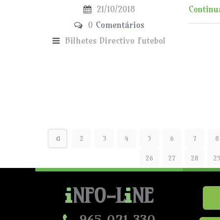
21/10/2018
Continua
0
Comentários
Bilhetes
Directivo
Futebol
1
2
3
4
5
6
7
8
26
27
28
2
NFO-L
NE