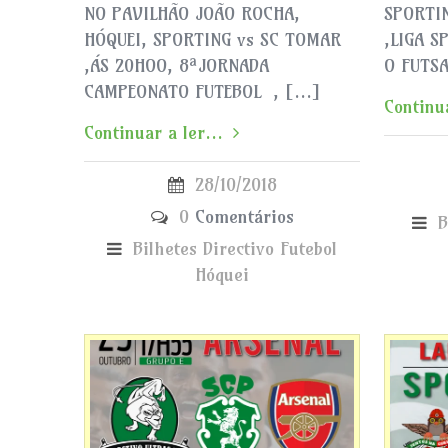
NO PAVILHÃO JOÃO ROCHA,
SPORTI
HÓQUEI, SPORTING vs SC TOMAR
,LIGA S
,ÁS 20HOO, 8ªJORNADA
O FUTSA
CAMPEONATO FUTEBOL , […]
Continua
Continuar a ler...
28/10/2018
0
Comentários
B
Bilhetes
Directivo
Futebol
Hóquei