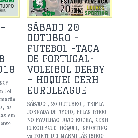
–
SÁBADO 20
OUTUBRO -
FUTEBOL -TAÇA
8
DE PORTUGAL-
018
VOLEIBOL DERBY
– HÓQUEI CERH
 SCP
EUROLEAGUE
m foi
rmação
SÁBADO , 20 OUTUBRO , TRIPLA
s, as
JORNADA DE APOIO, PELAS 15H00
das em
NO PAVILHÃO JOÃO ROCHA, CERH
mento
EUROLEAGUE HÓQUEI, SPORTING
vs FORTE DEI MARMI ,ÁS 18HOO