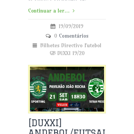
Continuar a ler...
19/09/2019
0
Comentários
Bilhetes
Directivo
Futebol
GB DUXXI 19/20
[DUXXI]
ANDEBOL/FUTSAL