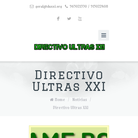
geral@duxxi.org
965021330 / 915022408
F
L
X
Directivo
Ultras XXI
Home
/
Notícias
/
Directivo Ultras XXI