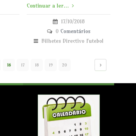
Continuar a ler...
17/10/2018
0
Comentários
Bilhetes
Directivo
Futebol
16
17
18
19
20