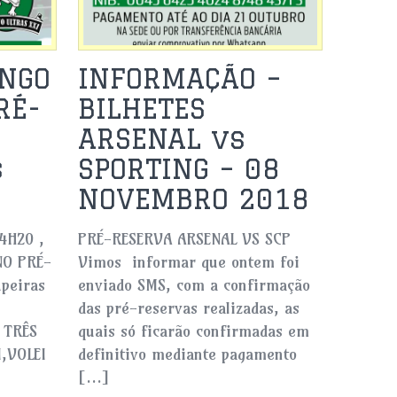
NGO
INFORMAÇÃO –
RÉ-
BILHETES
ARSENAL vs
s
SPORTING – 08
NOVEMBRO 2018
4H20 ,
PRÉ-RESERVA ARSENAL VS SCP
NO PRÉ-
Vimos informar que ontem foi
upeiras
enviado SMS, com a confirmação
das pré-reservas realizadas, as
 TRÊS
quais só ficarão confirmadas em
,VOLEI
definitivo mediante pagamento
[…]