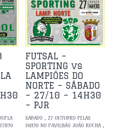
8
FUTSAL –
SPORTING vs
PLA
LAMPIÕES DO
NORTE – SÁBADO
7H30
– 27/10 – 14H30
– PJR
DUPLA
SÁBADO , 27 OUTUBRO PELAS
 17H30
14H30 NO PAVILHÃO JOÃO ROCHA ,