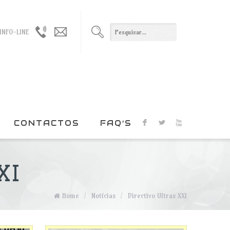
965021330
geral@duxxi.org
INFO-LINE
/
915022408
CONTACTOS
FAQ’S
F
L
X
XI
Home
/
Notícias
/
Directivo Ultras XXI