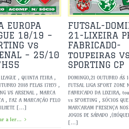
A EUROPA
FUTSAL-DOMI
GUE 18/19 –
21-LIXEIRA P
RTING vs
FABRICADO-
ENAL – 25/10
toupeiras v
7H55
SPORTING CP
LEAGUE , QUINTA FEIRA ,
DOMINGO,21 OUTUBRO ÁS 1
UTUBRO 2018 PELAS 17H55 ,
FUTSAL LIGA SPORT ZONE 
NG VS ARSENAL , MARCA
FABRICADO DA LIXEIRA, to
A , FAZ A MARCAÇÃO PELO
vs SPORTING , SÓCIOS QUE
BILHETE […]
MARCARAM PRESENÇA NOS
JOGOS DE SÁBADO ,(HÓQUEI
r a ler...
[…]