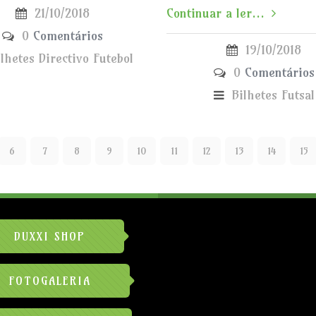
21/10/2018
Continuar a ler...
0
Comentários
19/10/2018
ilhetes
Directivo
Futebol
0
Comentários
Bilhetes
Futsal
6
7
8
9
10
11
12
13
14
15
DUXXI SHOP
FOTOGALERIA