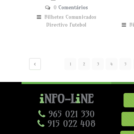
0
Comentários
Bilhetes
Comunicados
Directivo
Futebol
B
1
2
3
4
5
NFO-L
NE
965 021 330
915 022 408