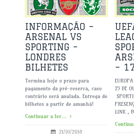
INFORMAÇÃO –
UEF
ARSENAL VS
LEA
SPORTING –
SPO
LONDRES
ARS
BILHETES
– 1
Termina hoje o prazo para
EUROPA 
pagamento da pré-reserva, caso
25 DE O
contrário será anulada. Entrega de
SPORTI
bilhetes a partir de amanhã!
PRESENÇ
LINK , 
Continuar a ler...
Continua
21/10/2018