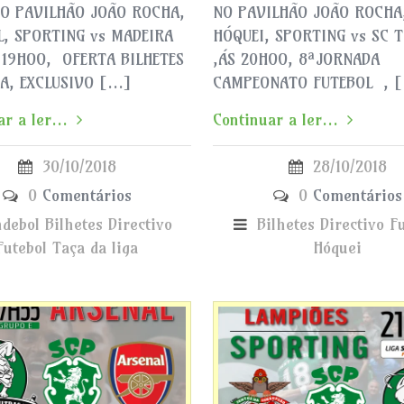
NO PAVILHÃO JOÃO ROCHA,
NO PAVILHÃO JOÃO ROCHA
, SPORTING vs MADEIRA
HÓQUEI, SPORTING vs SC 
 19HOO, OFERTA BILHETES
,ÁS 20HOO, 8ªJORNADA
A, EXCLUSIVO […]
CAMPEONATO FUTEBOL , 
r a ler...
Continuar a ler...
30/10/2018
28/10/2018
0
Comentários
0
Comentários
ndebol
Bilhetes
Directivo
Bilhetes
Directivo
F
Futebol
Taça da liga
Hóquei