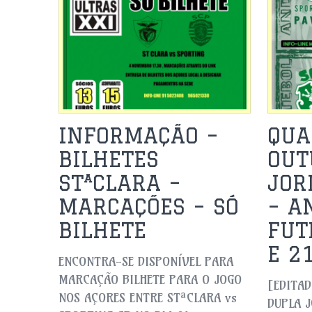
INFORMAÇÃO –
QUA
BILHETES
OUT
STªCLARA –
JOR
MARCAÇÕES – SÓ
– A
BILHETE
FUT
E 2
ENCONTRA-SE DISPONÍVEL PARA
MARCAÇÃO BILHETE PARA O JOGO
[EDITAD
NOS AÇORES ENTRE STªCLARA vs
DUPLA J