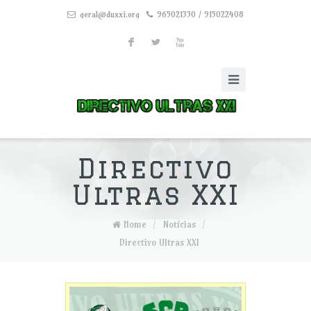
geral@duxxi.org
965021330 / 915022408
F
L
X
Directivo
Ultras XXI
Home
/
Notícias
/
Directivo Ultras XXI