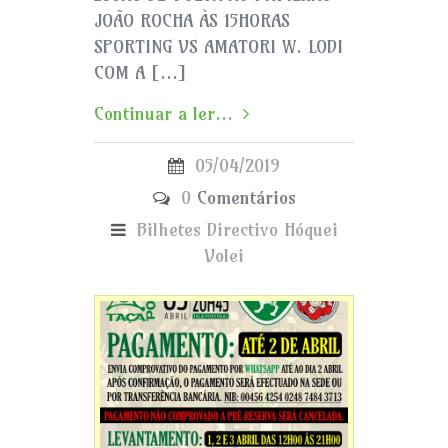
JOÃO ROCHA ÀS 15HORAS
SPORTING VS AMATORI W. LODI
COM A […]
Continuar a ler...
05/04/2019
0
Comentários
Bilhetes
Directivo
Hóquei
Volei