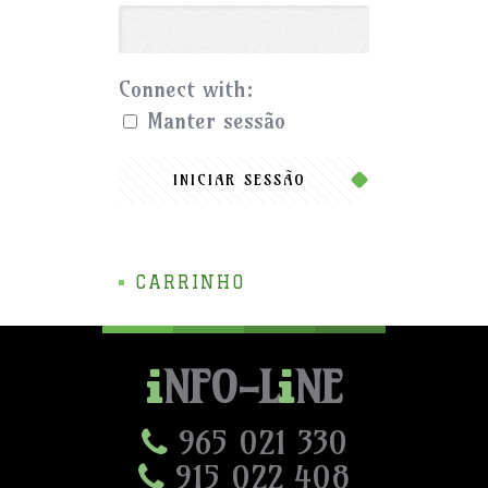
Connect with:
Manter sessão
INICIAR SESSÃO
CARRINHO
NFO-L
NE
965 021 330
915 022 408