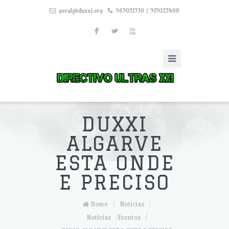
geral@duxxi.org
965021330 / 915022408
F
L
X
DUXXI
ALGARVE
ESTA ONDE
E PRECISO
Home
/
Notícias
/
Notícias
/
Eventos
/