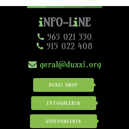
NFO-L
NE
965 021 330
915 022 408
geral@duxxi.org
DUXXI SHOP
FOTOGALERIA
VÍDEOGALERIA