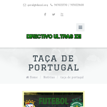
geral@duxxi.org
965021330 / 915022408
F
L
X
taça de
portugal
Home
/
Notícias
/
taça de portugal