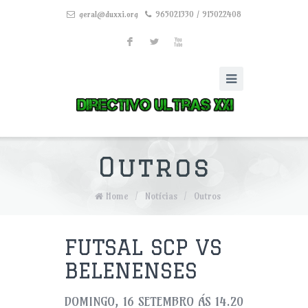
geral@duxxi.org
965021330 / 915022408
F
L
X
Outros
Home
/
Notícias
/
Outros
FUTSAL SCP VS
BELENENSES
DOMINGO, 16 SETEMBRO ÁS 14.20