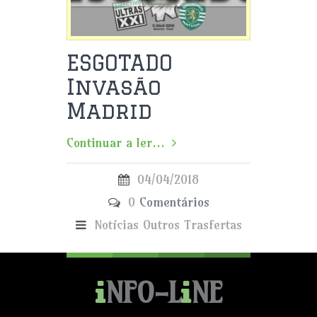
ESGOTADO
Invasão
Madrid
Continuar a ler...
04/04/2018
0
Comentários
Notícias
Outros
Trasfertas
NFO-L
NE