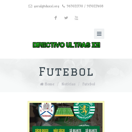
geral@duxxi.org
965021330 / 915022408
F
L
X
Futebol
Home
/
Notícias
/
Futebol