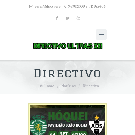
geral@duxxi.org
965021330 / 915022408
F
L
X
Directivo
Home
/
Notícias
/
Directivo