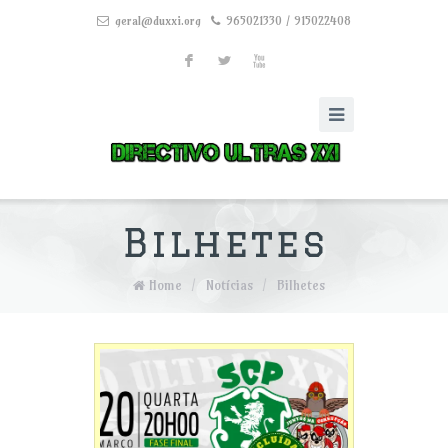
geral@duxxi.org
965021330 / 915022408
F
L
X
Bilhetes
Home
/
Notícias
/
Bilhetes