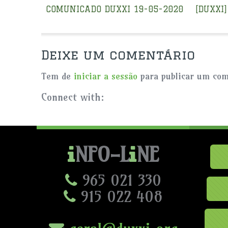
COMUNICADO DUXXI 19-05-2020
[DUXXI
Deixe um comentário
Tem de
iniciar a sessão
para publicar um com
Connect with:
NFO-L
NE
965 021 330
915 022 408