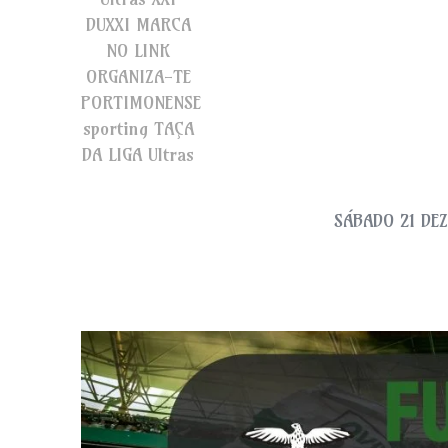
DUXXI
MARCA
NO LINK
ORGANIZA-TE
PORTIMONENSE
sporting
TAÇA
DA LIGA
Ultras
SÁBADO 21 DE