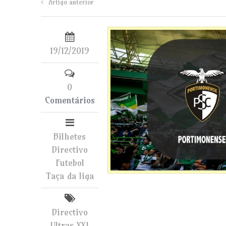
Artigo anterior
19/12/2019
0
Comentários
Bilhetes
Directivo
Futebol
Taça da liga
Directivo
Ultras XXI