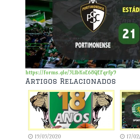
https://forms.gle/3L1bKoE68QEFqrfp9
Artigos Relacionados
19/05/2020
17/02