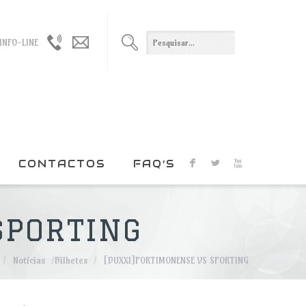
965021330
geral@duxxi.org
INFO-LINE
/
915022408
CONTACTOS
FAQ’S
F
L
X
SPORTING
/
Notícias
/
Bilhetes
/
[DUXXI]PORTIMONENSE VS SPORTING