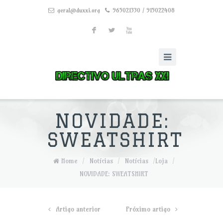
geral@duxxi.org
965021330 / 915022408
F
L
X
NOVIDADE:
SWEATSHIRT
Home
/
Notícias
/
Notícias
/
Loja
/
NOVIDADE: SWEATSHIRT
Artigo anterior
Próximo artigo