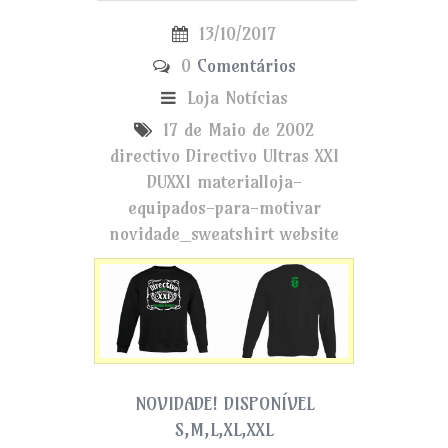
13/10/2017
0
Comentários
Loja
Notícias
17 de Maio de 2002
directivo
Directivo Ultras XXI
DUXXI
materialloja-
equipados-para-motivar
novidade_sweatshirt
website
NOVIDADE! DISPONÍVEL
S,M,L,XL,XXL