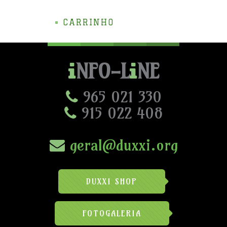
CARRINHO
NFO-L
NE
965 021 330
915 022 408
geral@duxxi.org
DUXXI SHOP
FOTOGALERIA