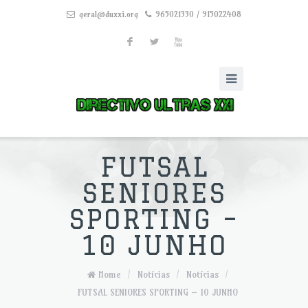
geral@duxxi.org
965021330 / 915022408
F
L
X
FUTSAL
SENIORES
SPORTING –
10 JUNHO
Home
/
Notícias
/
Notícias
/
FUTSAL SENIORES SPORTING – 10 JUNHO