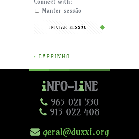
Connect with:
Manter sessão
INICIAR SESSÃO
CARRINHO
NFO-L
NE
965 021 330
915 022 408
geral@duxxi.org