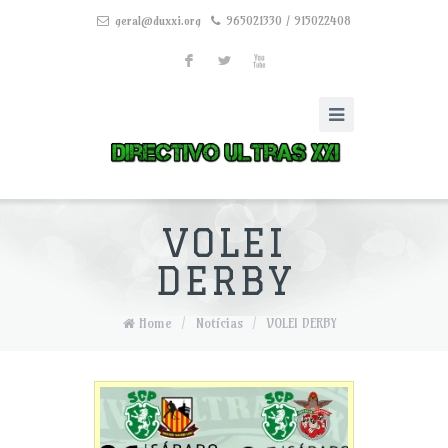
geral@duxxi.org
965021330 / 915022408
F
L
X
VOLEI
DERBY
Home
/
Notícias
/
VOLEI DERBY