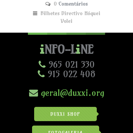
0
Comentários
Bilhetes
Directivo
Hóquei
Volei
NFO-L
NE
965 021 330
915 022 408
geral@duxxi.org
DUXXI SHOP
FOTOGALERIA