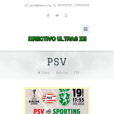
geral@duxxi.org
965021330 / 915022408
F
L
X
PSV
Home
/
Notícias
/
PSV