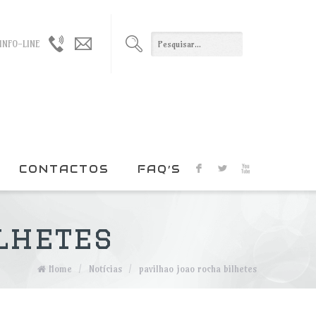
965021330
geral@duxxi.org
INFO-LINE
/
915022408
CONTACTOS
FAQ’S
F
L
X
lhetes
Home
/
Notícias
/
pavilhao joao rocha bilhetes