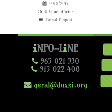
03/11/2017
0
Comentários
Futsal
Hóquei
NFO-L
NE
965 021 330
915 022 408
geral@duxxi.org