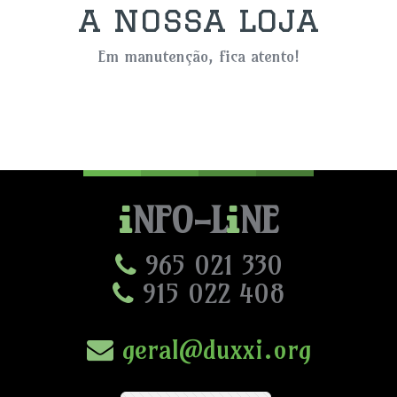
a nossa loja
Em manutenção, fica atento!
NFO-L
NE
965 021 330
915 022 408
geral@duxxi.org