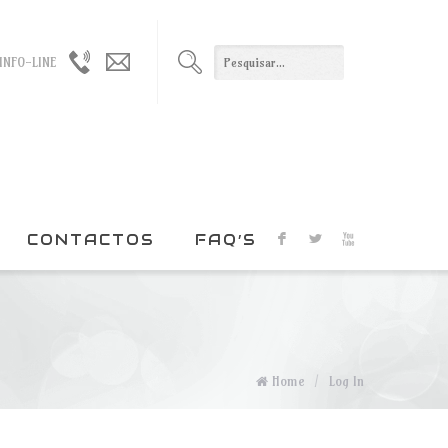
965021330
geral@duxxi.org
INFO-LINE
/
915022408
CONTACTOS
FAQ’S
F
L
X
Home
/
Log In