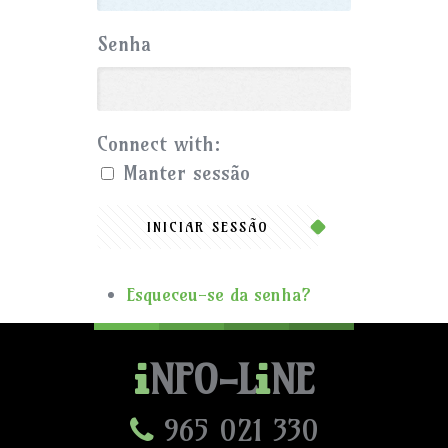
Senha
Connect with:
Manter sessão
INICIAR SESSÃO
Esqueceu-se da senha?
NFO-L
NE
965 021 330