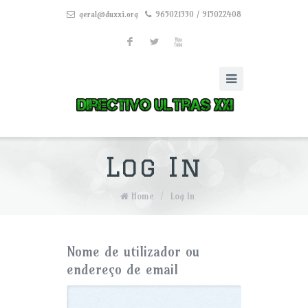
geral@duxxi.org
965021330 / 915022408
F
L
X
Log In
Home
/
Log In
Nome de utilizador ou
endereço de email