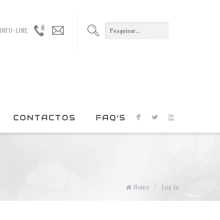
965021330
geral@duxxi.org
INFO-LINE
/
915022408
CONTACTOS
FAQ’S
F
L
X
Home
/
Log In