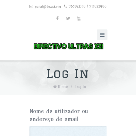
geral@duxxi.org
965021330 / 915022408
F
L
X
Log In
Home
/
Log In
Nome de utilizador ou
endereço de email