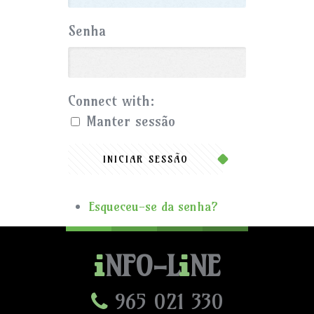
Senha
Connect with:
Manter sessão
INICIAR SESSÃO
Esqueceu-se da senha?
NFO-L
NE
965 021 330