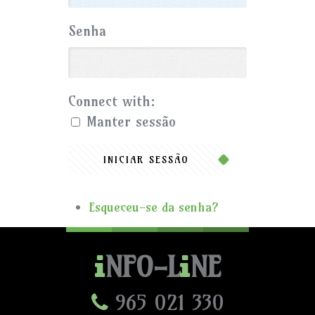
Senha
Connect with:
Manter sessão
INICIAR SESSÃO
Esqueceu-se da senha?
NFO-L
NE
965 021 330