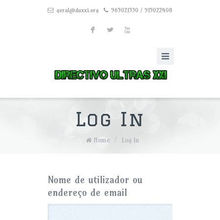
geral@duxxi.org
965021330 / 915022408
F
L
X
Log In
Home
/
Log In
Nome de utilizador ou
endereço de email